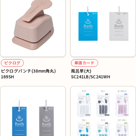
ピクログ
単語カード
ピクログパンチ(38mm角丸)
風呂単(大)
169SH
SC241LB/SC241WH